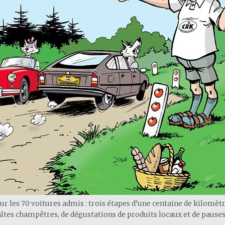
les 70 voitures admis : trois étapes d’une centaine de kilomèt
ltes champêtres, de dégustations de produits locaux et de paus