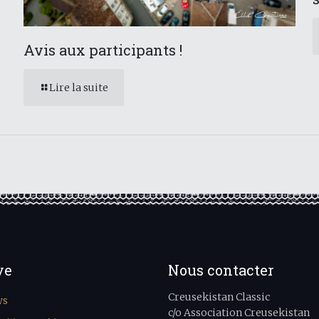
Avis aux participants !
Lire la suite
ye
Nous contacter
Creusekistan Classic
ws
c/o Association Creusekistan