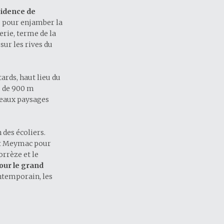
sidence de
s pour enjamber la
rie, terme de la
ur les rives du
ards, haut lieu du
s de 900 m
veaux paysages
des écoliers.
ont Meymac pour
orrèze et le
our le grand
ontemporain, les