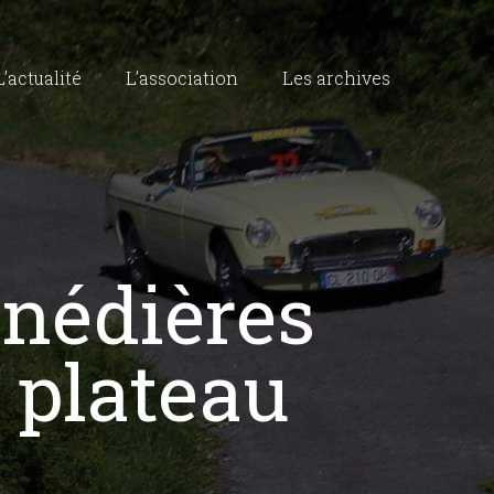
L’actualité
L’association
Les archives
onédières
 plateau