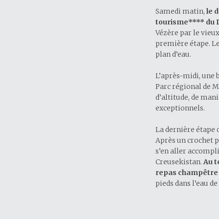
Samedi matin,
le 
tourisme**** du 
Vézère par le vieu
première étape. Le
plan d’eau.
L’après-midi, une 
Parc régional de M
d’altitude, de man
exceptionnels.
La dernière étape 
Après un crochet p
s’en aller accompl
Creusekistan.
Au t
repas champêtre de
pieds dans l’eau d