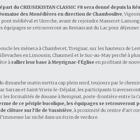
départ du CREUSEKISTAN CLASSIC #8 sera donné depuis la Ré
Domaine des Monédières en direction de Chamboulive
, Vigeoi
x pont médiéval et Uzerche, avant de rejoindre Masseret-Lamonge
s équipages se retrouveront au Restaurant du Lac pour déjeuner s
boucle les mènera à Chamberet, Treignac, sur les hauteurs de Lest
illevaches en Limousin, Chaumeil et le Suc-au-May perché à plu
ière à
rallier leur base à Meyrignac-l’Église
en profitant de nou
du dimanche matin mettra cap plein nord, toujours par le chemin 
ar Sarran et Saint-Yrieix-le-Déjalat, les participants traverser
ir les formalités de douane à Rempnat, poste-frontière entre la C
erme de ce périple bucolique, les équipages se retrouveront p
 clôture sur l’Ile de Vassivière
, à proximité du centre d’art c
e l’immense lac niché dans un écrin de verdure.