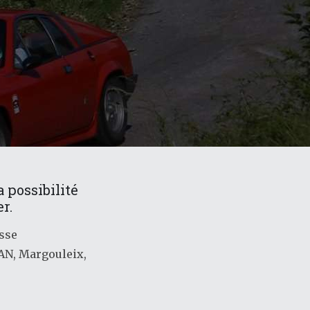
 possibilité
r.
esse
AN, Margouleix,