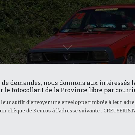
t de demandes, nous donnons aux intéressés la
r le totocollant de la Province libre par courrie
il leur suffit d'envoyer une enveloppe timbrée à leur adr
n chèque de 3 euros à l'adresse suivante : CREUSEKIST